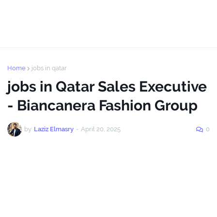
Home
jobs in qatar
jobs in Qatar Sales Executive
- Biancanera Fashion Group
by
Laziz Elmasry
-
April 20, 2025
0